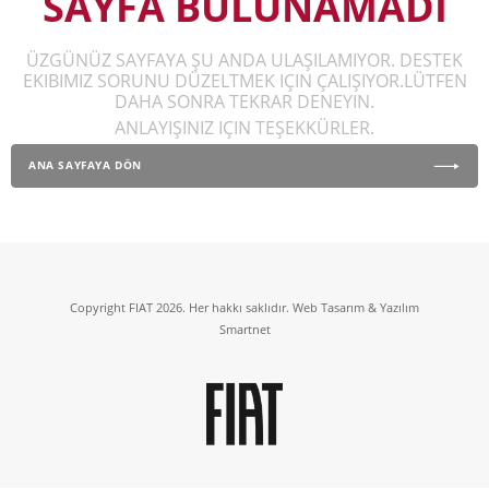
SAYFA BULUNAMADI
ÜZGÜNÜZ SAYFAYA ŞU ANDA ULAŞILAMIYOR. DESTEK
EKIBIMIZ SORUNU DÜZELTMEK IÇIN ÇALIŞIYOR.LÜTFEN
DAHA SONRA TEKRAR DENEYIN.
ANLAYIŞINIZ IÇIN TEŞEKKÜRLER.
ANA SAYFAYA DÖN
Copyright FIAT 2026. Her hakkı saklıdır. Web Tasarım & Yazılım
Smartnet