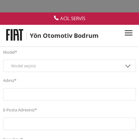
Yeni Araç Satın Almak
ACİL SERVİS
İstiyorum
Yön Otomotiv Bodrum
Model*
Model seçiniz
Adınız*
E-Posta Adresiniz*