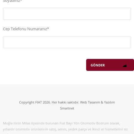
Soyadınız*
Cep Telefonu Numaranız*
Copyright FIAT 2026. Her hakkı saklıdır. Web Tasarım & Yazılım
Smartnet
Muğla ilinin Milas ilçesinde bulunan Fiat Bayi Yön Otomotiv Bodrum olarak,
yıllardır otomotiv ürünlerinin satış, servis, yedek parça ve İkinci el hizmetlerini siz