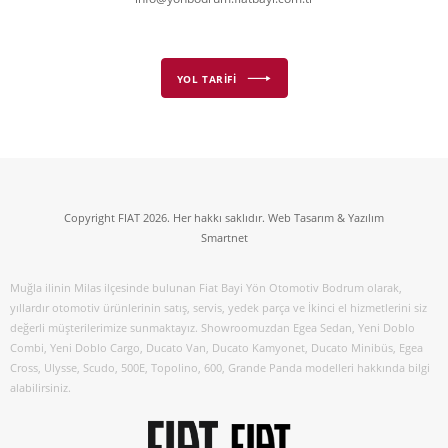
YOL TARİFİ
Copyright FIAT 2026. Her hakkı saklıdır. Web Tasarım & Yazılım
Smartnet
Muğla ilinin Milas ilçesinde bulunan Fiat Bayi Yön Otomotiv Bodrum olarak,
yıllardır otomotiv ürünlerinin satış, servis, yedek parça ve İkinci el hizmetlerini siz
değerli müşterilerimize sunmaktayız. Showroomuzdan Egea Sedan, Yeni Doblo
Combi, Yeni Doblo Cargo, Ducato Van, Ducato Kamyonet, Ducato Minibüs, Egea
Cross, Ulysse, Scudo, 500E, Topolino, 600, Grande Panda modelleri hakkında bilgi
alabilirsiniz.