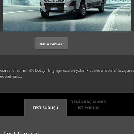
DAHA FAZLASI
Görseller temsilidir. Detaylı bilgi için size en yakın Fiat showroom’unu ziyaret
edebilirsiniz.
YENİ ARAÇ ALMAK
TEST SÜRÜŞÜ
İSTİYORUM
Test Sürüşü